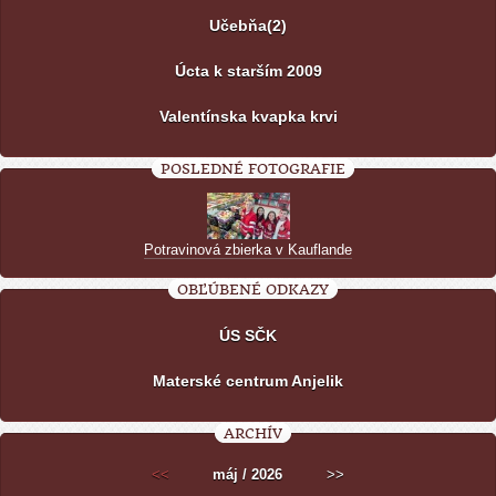
Učebňa(2)
Úcta k starším 2009
Valentínska kvapka krvi
POSLEDNÉ FOTOGRAFIE
Potravinová zbierka v Kauflande
OBĽÚBENÉ ODKAZY
ÚS SČK
Materské centrum Anjelik
ARCHÍV
<<
máj / 2026
>>