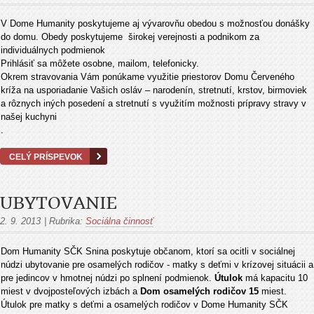
V Dome Humanity poskytujeme aj vývarovňu obedou s možnosťou donášky
do domu. Obedy poskytujeme širokej verejnosti a podnikom za
individuálnych podmienok
Prihlásiť sa môžete osobne, mailom, telefonicky.
Okrem stravovania Vám ponúkame využitie priestorov Domu Červeného
kríža na usporiadanie Vašich osláv – narodenín, stretnutí, krstov, birmoviek
a rôznych iných posedení a stretnutí s využitím možnosti prípravy stravy v
našej kuchyni
.
CELÝ PRÍSPEVOK
UBYTOVANIE
2. 9. 2013
|
Rubrika:
Sociálna činnosť
Dom Humanity SČK Snina poskytuje občanom, ktorí sa ocitli v sociálnej
núdzi ubytovanie pre osamelých rodičov - matky s deťmi v krízovej situácii a
pre jedincov v hmotnej núdzi po splnení podmienok.
Útulok
má kapacitu 10
miest v dvojposteľových izbách a
Dom osamelých rodičov 15
miest.
Útulok pre matky s deťmi a osamelých rodičov v Dome Humanity SČK