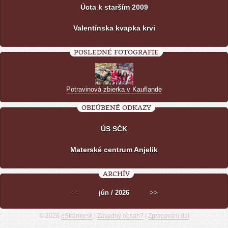
Úcta k starším 2009
Valentínska kvapka krvi
POSLEDNÉ FOTOGRAFIE
Potravinová zbierka v Kauflande
OBĽÚBENÉ ODKAZY
ÚS SČK
Materské centrum Anjelik
ARCHÍV
<<
jún / 2026
>>
© 2026
eStránky.sk
|
Závadný obsah?
|
Zpracování dat