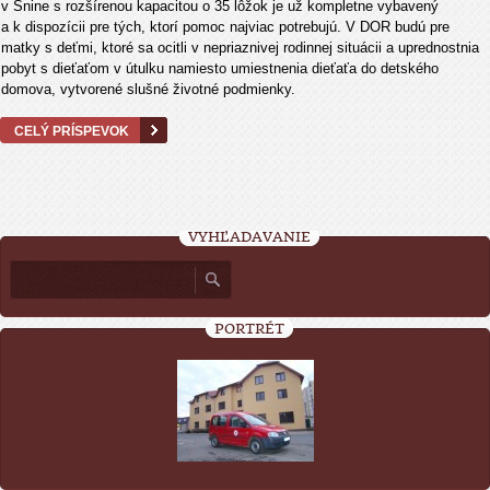
v Snine s rozšírenou kapacitou o 35 lôžok je už kompletne vybavený
a k dispozícii pre tých, ktorí pomoc najviac potrebujú. V DOR budú pre
matky s deťmi, ktoré sa ocitli v nepriaznivej rodinnej situácii a uprednostnia
pobyt s dieťaťom v útulku namiesto umiestnenia dieťaťa do detského
domova, vytvorené slušné životné podmienky.
CELÝ PRÍSPEVOK
VYHĽADÁVANIE
PORTRÉT