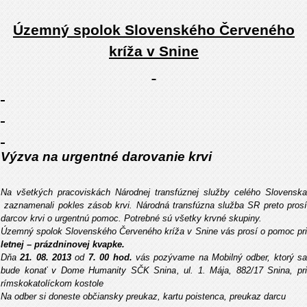
Územný spolok Slovenského Červeného
kríža v Snine
Výzva na urgentné darovanie krvi
Na všetkých pracoviskách Národnej transfúznej služby celého Slovenska
zaznamenali pokles zásob krvi. Národná transfúzna služba SR preto prosí
darcov krvi o urgentnú pomoc. Potrebné sú všetky krvné skupiny.
Územný spolok Slovenského Červeného kríža v Snine vás prosí o pomoc pri
letnej – prázdninovej kvapke.
Dňa
21. 08. 2013
od
7. 00 hod.
vás pozývame na Mobilný odber, ktorý s
bude konať v Dome Humanity SČK Snina, ul. 1. Mája, 882/17 Snina, pri
rímskokatolíckom kostole
Na odber si doneste občiansky preukaz, kartu poistenca, preukaz darcu