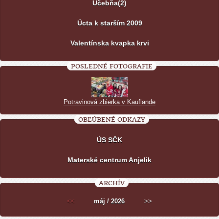
Učebňa(2)
Úcta k starším 2009
Valentínska kvapka krvi
POSLEDNÉ FOTOGRAFIE
Potravinová zbierka v Kauflande
OBĽÚBENÉ ODKAZY
ÚS SČK
Materské centrum Anjelik
ARCHÍV
<<
máj / 2026
>>