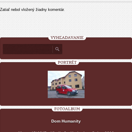
Zatiaľ nebol vložený žiadny komentár.
VYHĽADÁVANIE
PORTRÉT
FOTOALBUM
Dom Humanity