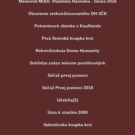
Memoriál MUDr. Vladimíra Harineka - Snina 2016
Otvorenie zrekonštruovaného DH SČK
Potravinová zbierka v Kauflande
Prvá Sninská kvapka krvi
Rekonštrukcia Domu Humanity
Schôdza zväzu telesne postihnutých
Súťaž prvej pomoci
Súťaž Prvej pomoci 2018
Učebňa(2)
Úcta k starším 2009
Valentínska kvapka krvi