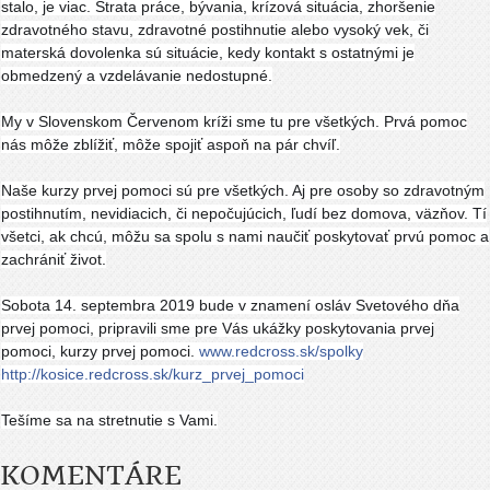
stalo, je viac. Strata práce, bývania, krízová situácia, zhoršenie
zdravotného stavu, zdravotné postihnutie alebo vysoký vek, či
materská dovolenka sú situácie, kedy kontakt s ostatnými je
obmedzený a vzdelávanie nedostupné.
My v Slovenskom Červenom kríži sme tu pre všetkých. Prvá pomoc
nás môže z
blížiť, môže spojiť aspoň na pár chvíľ.
Naše kurzy prvej pomoci sú pre všetkých. Aj pre osoby so zdravotným
postihnutím, nevidiacich, či nepočujúcich, ľudí bez domova, väzňov. Tí
všetci, ak chcú, môžu sa spolu s nami naučiť poskytovať prvú pomoc a
zachrániť život.
Sobota 14. septembra 2019 bude v znamení osláv Svetového dňa
prvej pomoci, pripravili sme pre Vás ukážky poskytovania prvej
pomoci, kurzy prvej pomoci.
www.redcross.sk/spolky
http://kosice.redcross.sk/
kurz_prvej_pomoci
Tešíme sa na stretnutie s Vami.
KOMENTÁRE